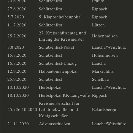
20.6.2020
Schützenfest
Prittitz
27.6.2020
Schützenfest
Rippach
5.7.2020
5. Klappscheibenpokal
Rippach
11.7.2020
Schützenfest
Lützen
27. Kreisschützentag und
25.7.2020
Hohenmölsen
Ehrung der Kreismeister
8.8.2020
Schützenfest-Pokal
Laucha/Weischütz
15.8.2020
Schützenfest
Hohenmölsen
16.8.2020
Schützenfest-Umzug
Laucha
12.9.2020
Halbautomatenpokal
Markrühlitz
25.9.2020
Schützenfest
Schelkau
10.10.2020
Herbstpokal
Laucha/Weischütz
18.10.2020
Herbstpokal KK-Langwaffe
Rippach
Kreismeisterschaft für
25.+26.10.2020
Luftdruckwaffen und
Eckartsberga
Königsschießen
21.11.2020
Adventsschießen
Laucha/Weischütz