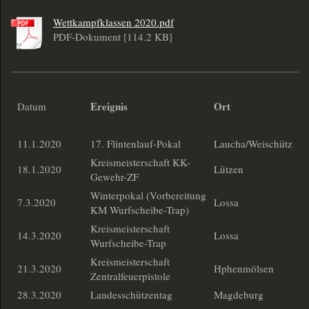
Wettkampfklassen 2020.pdf
PDF-Dokument [114.2 KB]
Ereignis
Ort
Datum
11.1.2020
17. Flintenlauf-Pokal
Laucha/Weischütz
Kreismeisterschaft KK-
18.1.2020
Lützen
Gewehr-ZF
Winterpokal (Vorbereitung
7.3.2020
Lossa
KM Wurfscheibe-Trap)
Kreismeisterschaft
14.3.2020
Lossa
Wurfscheibe-Trap
Kreismeisterschaft
21.3.2020
Hphenmölsen
Zentralfeuerpistole
28.3.2020
Landesschützentag
Magdeburg