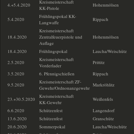
Kreismeisterschaft
4.+5.4.2020
Hohenmölsen
KK-Pistole
Frühlingspokal KK-
5.4.2020
Rippach
Langwaffe
Kreismeisterschaft
18.4.2020
Zentralfeuerpistole und
Hohenmölsen
Auflage
18.4.2020
Frühlingspokal
Laucha/Weischütz
Kreismeisterschaft
2.5.2020
Prittitz
Vorderlader
3.5.2020
6. Pfennigschießen
Rippach
Kreismeisterschaft ZF-
9.5.2020
Markröhlitz
Gewehr/Ordnonanzgewehr
Kreismeisterschaft
23.+30.5.2020
Weißenfels
KK-Gewehr
6.6.2020
Schützenfest
Langendorf
13.6.2020
Schützenfest
Granschütz
20.6.2020
Sommerpokal
Laucha/Weischütz