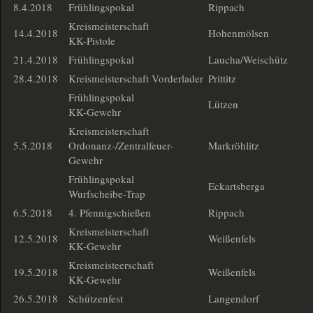
8.4.2018
Frühlingspokal
Rippach
Kreismeisterschaft
14.4.2018
Hohenmölsen
KK-Pistole
21.4.2018
Frühlingspokal
Laucha/Weischütz
28.4.2018
Kreismeisterschaft Vorderlader
Prittitz
Frühlingspokal
Lützen
KK-Gewehr
Kreismeisterschaft
5.5.2018
Ordonanz-/Zentralfeuer-
Markröhlitz
Gewehr
Frühlingspokal
Eckartsberga
Wurfscheibe-Trap
6.5.2018
4. Pfennigschießen
Rippach
Kreismeisterschaft
12.5.2018
Weißenfels
KK-Gewehr
Kreismeisteerschaft
19.5.2018
Weißenfels
KK-Gewehr
26.5.2018
Schützenfest
Langendorf